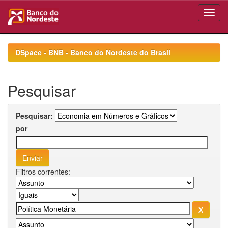
Skip
navigation
DSpace - BNB - Banco do Nordeste do Brasil
Pesquisar
Pesquisar:
por
Filtros correntes: