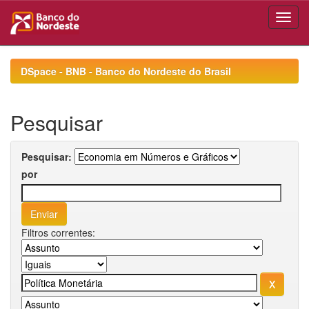
Skip
navigation
DSpace - BNB - Banco do Nordeste do Brasil
Pesquisar
Pesquisar:
por
Filtros correntes: