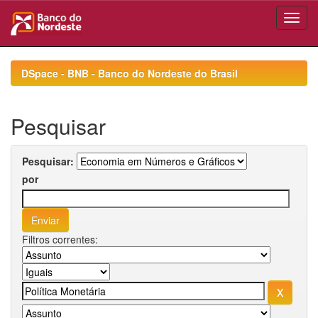
Skip
navigation
DSpace - BNB - Banco do Nordeste do Brasil
Pesquisar
Pesquisar:
por
Filtros correntes: