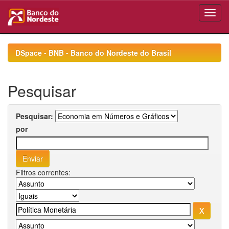
Skip
navigation
DSpace - BNB - Banco do Nordeste do Brasil
Pesquisar
Pesquisar:
por
Filtros correntes: