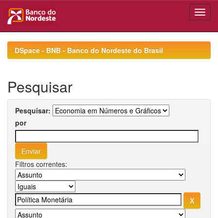
Skip
navigation
DSpace - BNB - Banco do Nordeste do Brasil
Pesquisar
Pesquisar:
por
Filtros correntes: