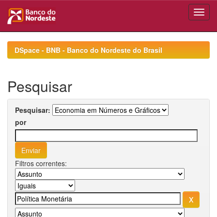
Skip
navigation
DSpace - BNB - Banco do Nordeste do Brasil
Pesquisar
Pesquisar:
por
Filtros correntes: