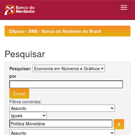
Skip
navigation
DSpace - BNB - Banco do Nordeste do Brasil
Pesquisar
Pesquisar:
por
Filtros correntes: