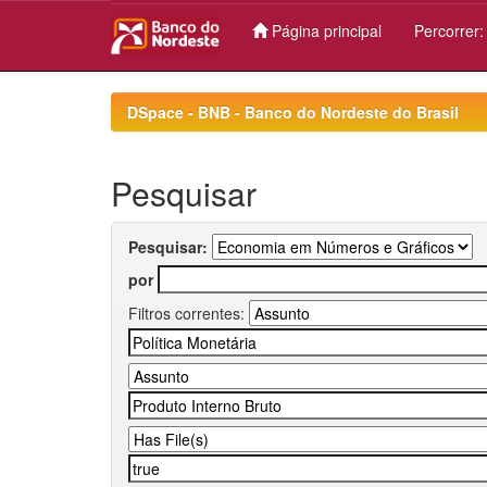
Página principal
Percorrer
Skip
navigation
DSpace - BNB - Banco do Nordeste do Brasil
Pesquisar
Pesquisar:
por
Filtros correntes: