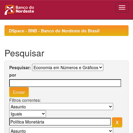
Skip
navigation
DSpace - BNB - Banco do Nordeste do Brasil
Pesquisar
Pesquisar:
por
Filtros correntes: