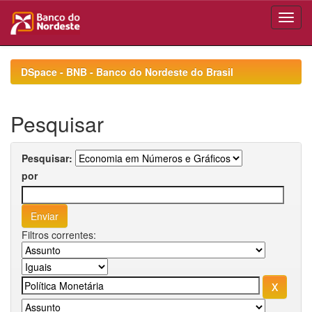
Skip
navigation
DSpace - BNB - Banco do Nordeste do Brasil
Pesquisar
Pesquisar:
por
Filtros correntes: