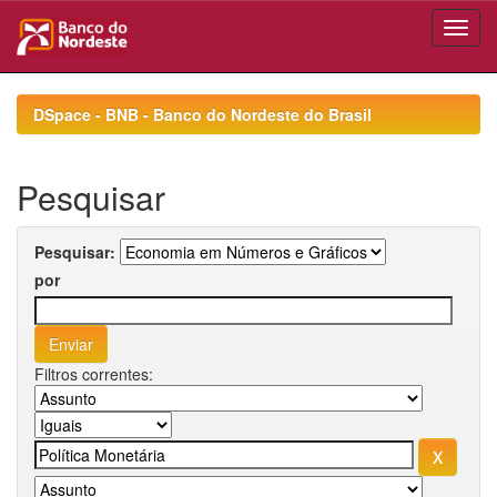
Skip
navigation
DSpace - BNB - Banco do Nordeste do Brasil
Pesquisar
Pesquisar:
por
Filtros correntes: