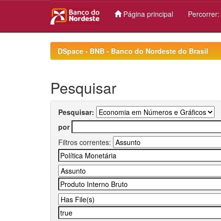
Página principal
Percorrer
Skip
navigation
DSpace - BNB - Banco do Nordeste do Brasil
Pesquisar
Pesquisar:
por
Filtros correntes: