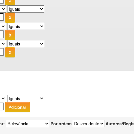
or:
Por ordem
Autores/Regi