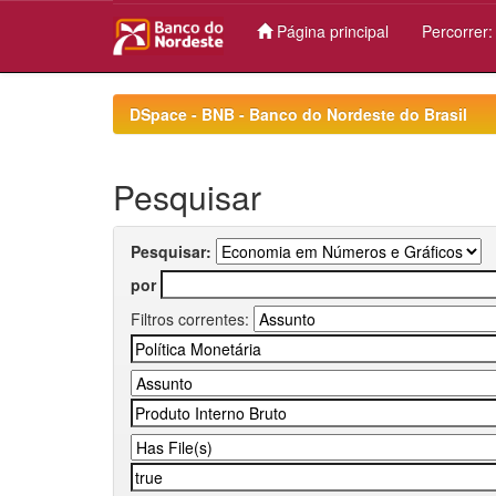
Página principal
Percorrer
Skip
navigation
DSpace - BNB - Banco do Nordeste do Brasil
Pesquisar
Pesquisar:
por
Filtros correntes: