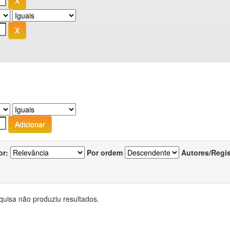
or:
Por ordem
Autores/Regi
quisa não produziu resultados.