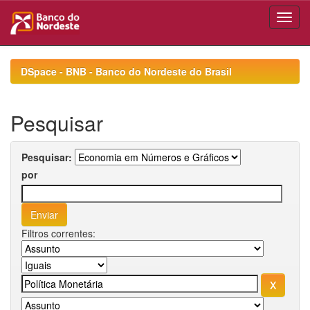
Skip
navigation
DSpace - BNB - Banco do Nordeste do Brasil
Pesquisar
Pesquisar:
por
Filtros correntes: