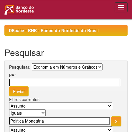
Skip
navigation
DSpace - BNB - Banco do Nordeste do Brasil
Pesquisar
Pesquisar:
por
Filtros correntes: