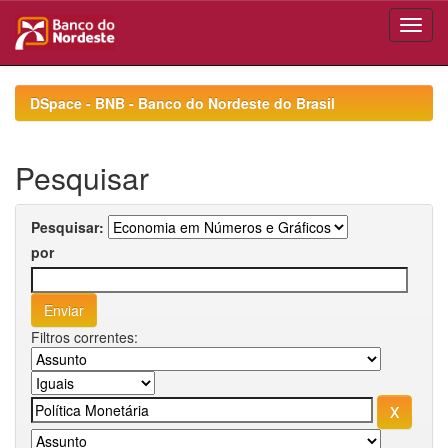
Skip
navigation
DSpace - BNB - Banco do Nordeste do Brasil
Pesquisar
Pesquisar:
por
Filtros correntes: