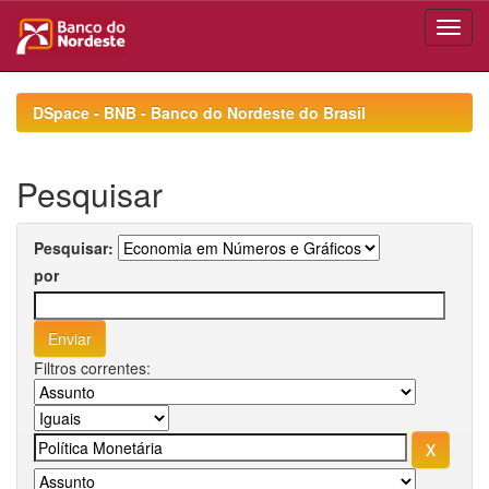
Skip
navigation
DSpace - BNB - Banco do Nordeste do Brasil
Pesquisar
Pesquisar:
por
Filtros correntes: