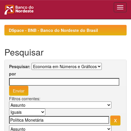
Skip
navigation
DSpace - BNB - Banco do Nordeste do Brasil
Pesquisar
Pesquisar:
por
Filtros correntes: