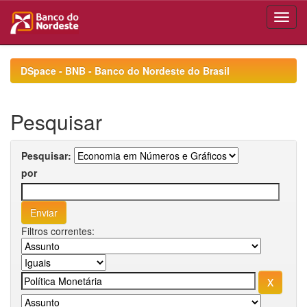
Skip
navigation
DSpace - BNB - Banco do Nordeste do Brasil
Pesquisar
Pesquisar:
por
Filtros correntes: