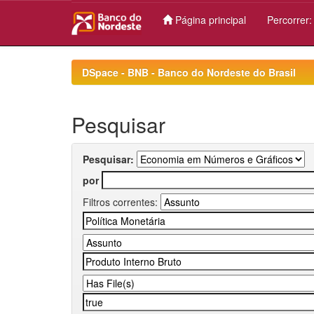
Página principal
Percorrer
Skip
navigation
DSpace - BNB - Banco do Nordeste do Brasil
Pesquisar
Pesquisar:
por
Filtros correntes: