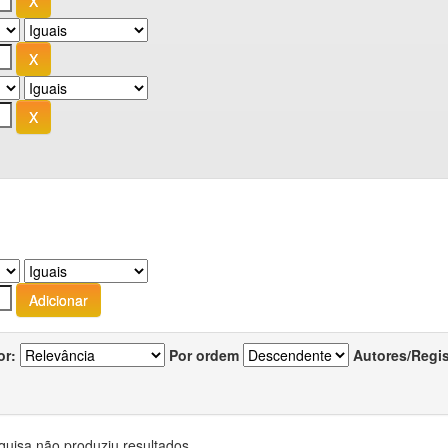
or:
Por ordem
Autores/Regi
quisa não produziu resultados.