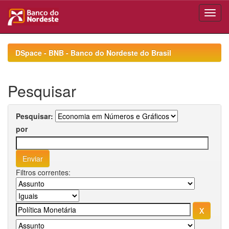
Skip
navigation
DSpace - BNB - Banco do Nordeste do Brasil
Pesquisar
Pesquisar:
por
Filtros correntes: