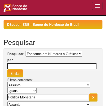
Skip
navigation
DSpace - BNB - Banco do Nordeste do Brasil
Pesquisar
Pesquisar:
por
Filtros correntes: