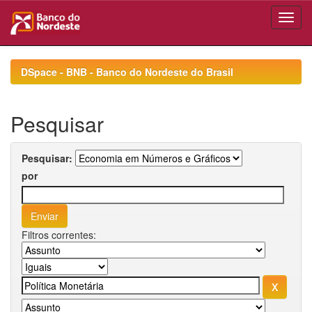
Skip
navigation
DSpace - BNB - Banco do Nordeste do Brasil
Pesquisar
Pesquisar:
por
Filtros correntes: