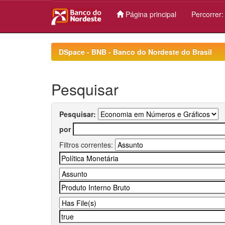
Página principal
Percorrer
Skip
navigation
DSpace - BNB - Banco do Nordeste do Brasil
Pesquisar
Pesquisar:
por
Filtros correntes: