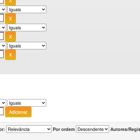
or:
Por ordem
Autores/Regi