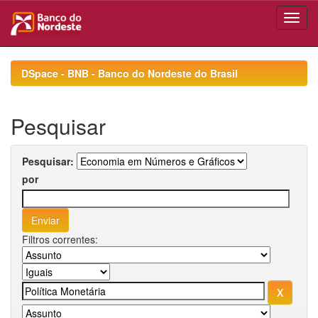
Skip
navigation
DSpace - BNB - Banco do Nordeste do Brasil
Pesquisar
Pesquisar:
por
Filtros correntes: