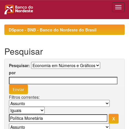
Skip
navigation
DSpace - BNB - Banco do Nordeste do Brasil
Pesquisar
Pesquisar:
por
Filtros correntes: