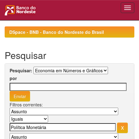
Skip
navigation
DSpace - BNB - Banco do Nordeste do Brasil
Pesquisar
Pesquisar:
por
Filtros correntes: