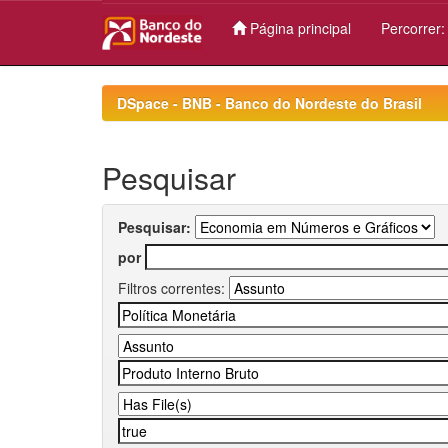
Página principal
Percorrer
Skip
navigation
DSpace - BNB - Banco do Nordeste do Brasil
Pesquisar
Pesquisar:
por
Filtros correntes: