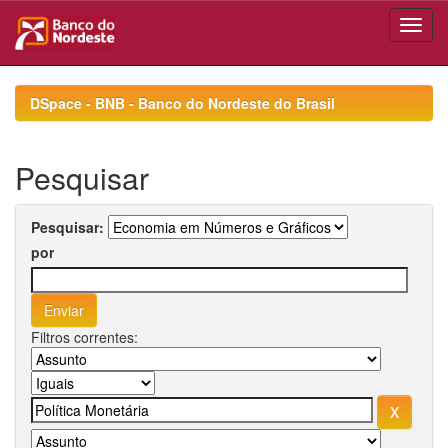
Skip
navigation
DSpace - BNB - Banco do Nordeste do Brasil
Pesquisar
Pesquisar:
por
Filtros correntes: