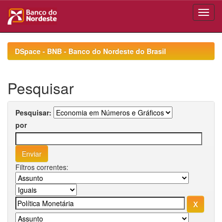
Skip
navigation
DSpace - BNB - Banco do Nordeste do Brasil
Pesquisar
Pesquisar:
por
Filtros correntes: