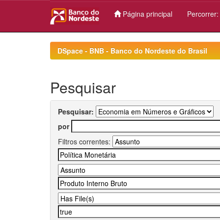
Página principal
Percorrer
Skip
navigation
DSpace - BNB - Banco do Nordeste do Brasil
Pesquisar
Pesquisar:
por
Filtros correntes: