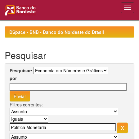
Skip
navigation
DSpace - BNB - Banco do Nordeste do Brasil
Pesquisar
Pesquisar:
por
Filtros correntes: