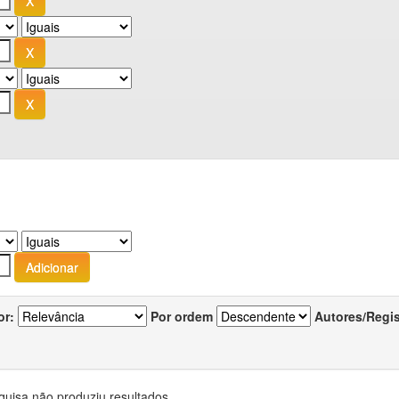
or:
Por ordem
Autores/Regi
quisa não produziu resultados.