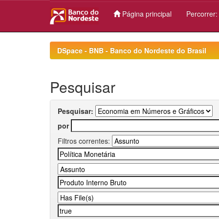
Página principal
Percorrer
Skip
navigation
DSpace - BNB - Banco do Nordeste do Brasil
Pesquisar
Pesquisar:
por
Filtros correntes: