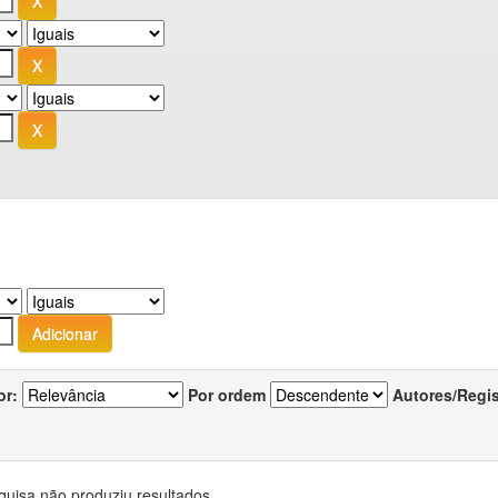
or:
Por ordem
Autores/Regi
quisa não produziu resultados.