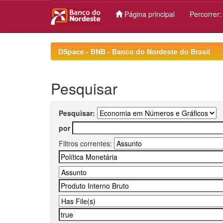
Página principal
Percorrer
Skip
navigation
DSpace - BNB - Banco do Nordeste do Brasil
Pesquisar
Pesquisar:
por
Filtros correntes: