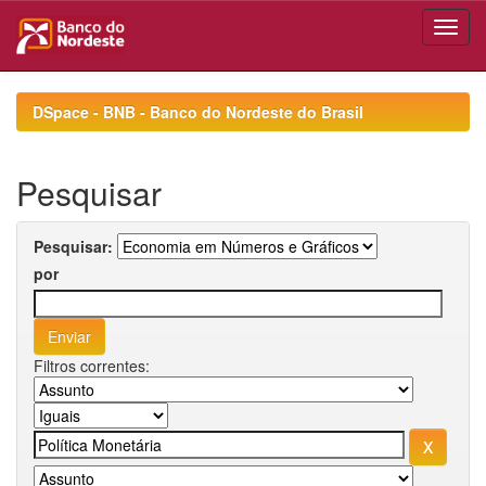
Skip
navigation
DSpace - BNB - Banco do Nordeste do Brasil
Pesquisar
Pesquisar:
por
Filtros correntes: