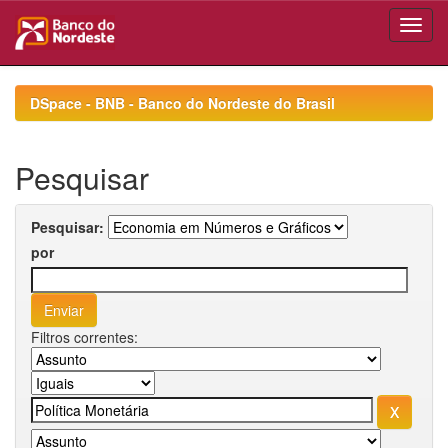
Skip
navigation
DSpace - BNB - Banco do Nordeste do Brasil
Pesquisar
Pesquisar:
por
Filtros correntes: