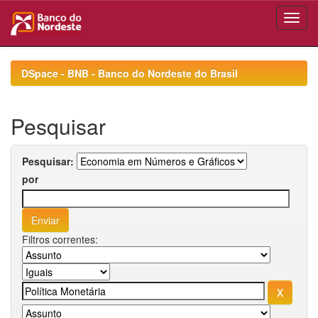
Skip
navigation
DSpace - BNB - Banco do Nordeste do Brasil
Pesquisar
Pesquisar:
por
Filtros correntes: