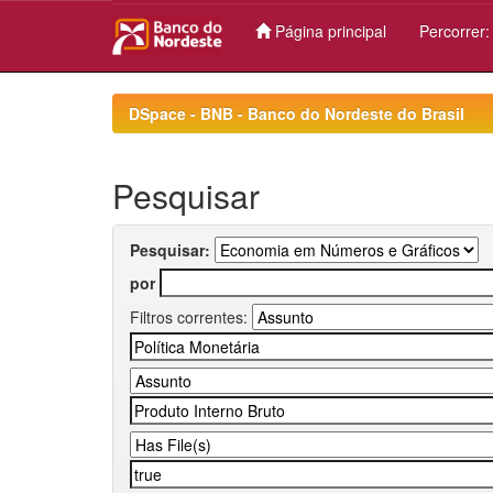
Página principal
Percorrer
Skip
navigation
DSpace - BNB - Banco do Nordeste do Brasil
Pesquisar
Pesquisar:
por
Filtros correntes: