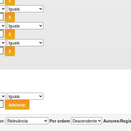
or:
Por ordem
Autores/Regi