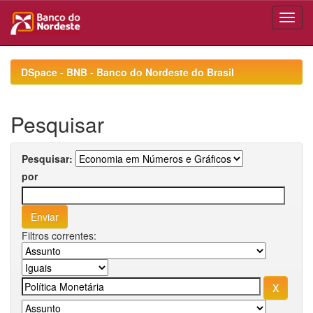
Skip
navigation
DSpace - BNB - Banco do Nordeste do Brasil
Pesquisar
Pesquisar:
por
Filtros correntes: