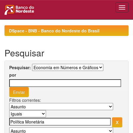
Skip
navigation
DSpace - BNB - Banco do Nordeste do Brasil
Pesquisar
Pesquisar:
por
Filtros correntes: