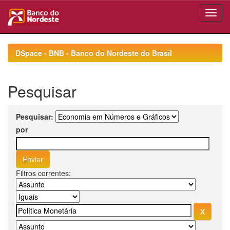
Skip
navigation
DSpace - BNB - Banco do Nordeste do Brasil
Pesquisar
Pesquisar:
por
Filtros correntes: