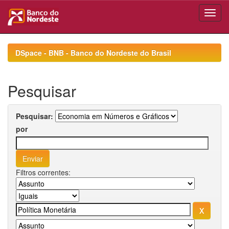
Skip
navigation
DSpace - BNB - Banco do Nordeste do Brasil
Pesquisar
Pesquisar:
por
Filtros correntes: