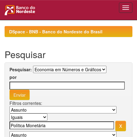
Skip
navigation
DSpace - BNB - Banco do Nordeste do Brasil
Pesquisar
Pesquisar:
por
Filtros correntes: