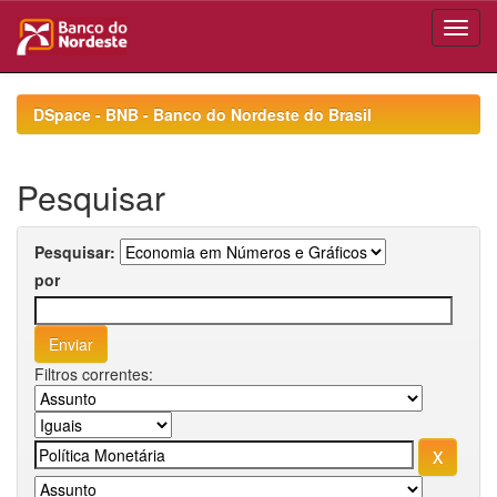
Skip
navigation
DSpace - BNB - Banco do Nordeste do Brasil
Pesquisar
Pesquisar:
por
Filtros correntes: