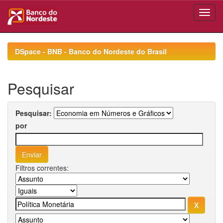
Skip
navigation
DSpace - BNB - Banco do Nordeste do Brasil
Pesquisar
Pesquisar:
por
Filtros correntes: