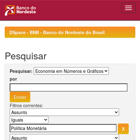
Skip
navigation
DSpace - BNB - Banco do Nordeste do Brasil
Pesquisar
Pesquisar:
por
Filtros correntes: