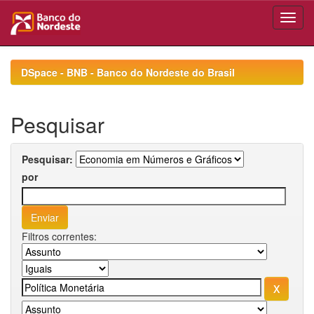
Skip
navigation
DSpace - BNB - Banco do Nordeste do Brasil
Pesquisar
Pesquisar:
por
Filtros correntes: