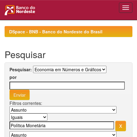
Skip
navigation
DSpace - BNB - Banco do Nordeste do Brasil
Pesquisar
Pesquisar:
por
Filtros correntes: