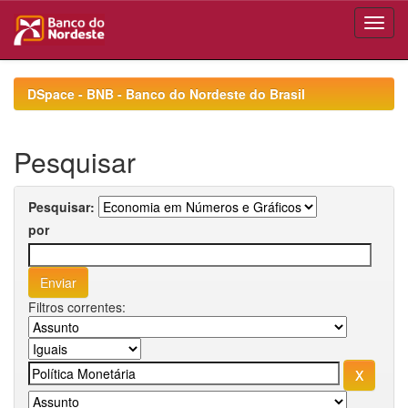
Skip
navigation
DSpace - BNB - Banco do Nordeste do Brasil
Pesquisar
Pesquisar:
por
Filtros correntes: