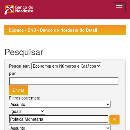
Skip
navigation
DSpace - BNB - Banco do Nordeste do Brasil
Pesquisar
Pesquisar:
por
Filtros correntes: